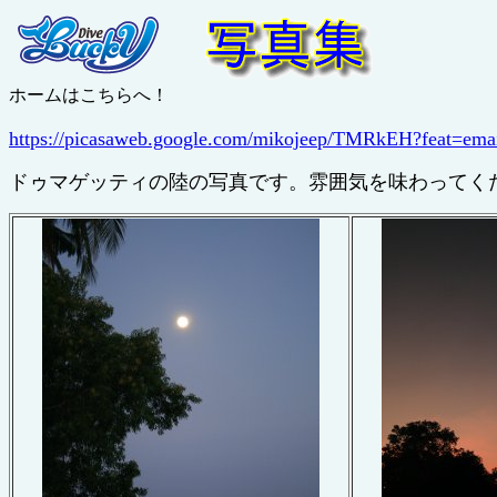
ホームはこちらへ！
https://picasaweb.google.com/mikojeep/TMRkEH?feat=ema
ドゥマゲッティの陸の写真です。雰囲気を味わってく