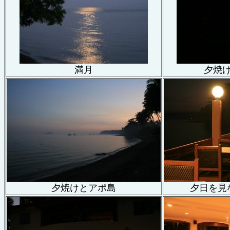
満月
夕焼
夕焼けとアポ島
夕日を見