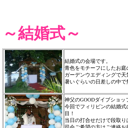
～結婚式～
結婚式の会場です。
青色をモチーフにしたお庭
ガーデンウエディングで天
暑いぐらいの日差しの中で
神父のGOODダイブショッ
今回でフィリピンの結婚式
目！
当日の打合せだけで段取り
司会ご希望の方はご連絡お待ち