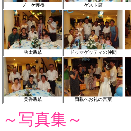
ブーケ獲得
ゲスト席
功太親族
ドゥマゲッティの仲間
美香親族
両親へお礼の言葉
～写真集～