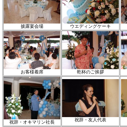
披露宴会場
ウエディングケーキ
お客様着席
乾杯のご挨拶
祝辞・友人代表
祝辞・オキマリン社長