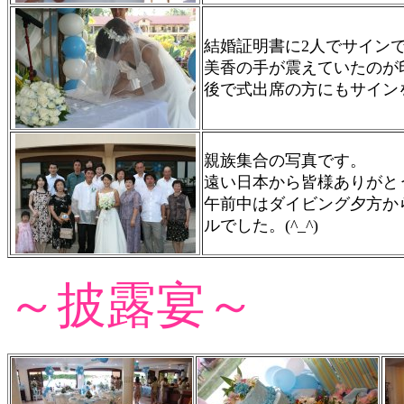
結婚証明書に2人でサイン
美香の手が震えていたのが
後で式出席の方にもサイン
親族集合の写真です。
遠い日本から皆様ありがと
午前中はダイビング夕方か
ルでした。(^_^)
～披露宴～