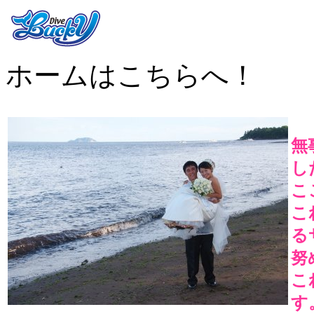
ホームはこちらへ！
無
し
こ
こ
る
努
こ
す