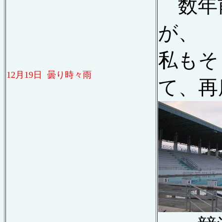
数年
が、
私もそ
12
月
19
日
曇り時々雨
て、再