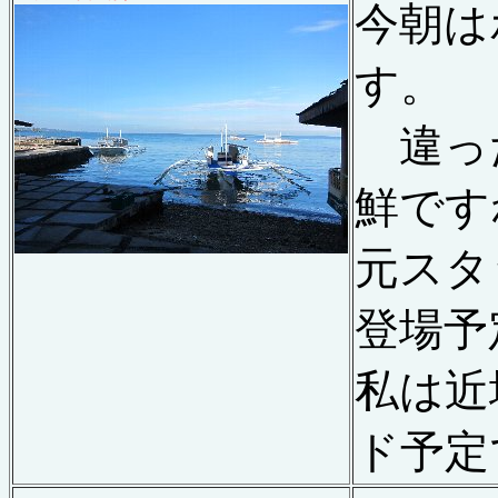
今朝は
す。
違っ
鮮です
元スタ
登場予
私は近
ド予定