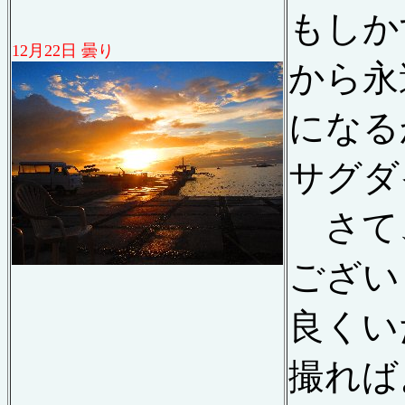
もしか
12
月
22
日 曇り
から永
になる
サグダ
さて、
ござい
良くい
撮れば