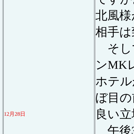
北風様
相手は
そし
ン
MK
ホテル
ぼ目の
良い立
12
月
28
日
午後