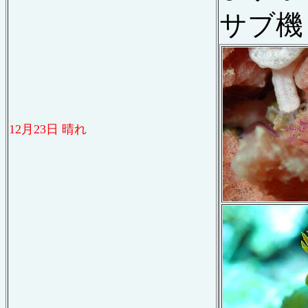
サブ機
12
月
23
日 晴れ