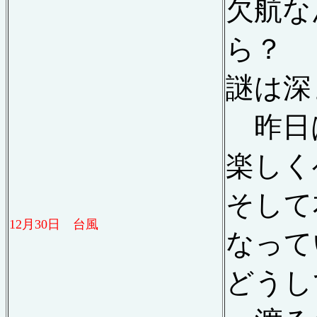
欠航な
ら？
謎は深
昨日
楽しく
そして
12
月
30
日 台風
なって
どうし