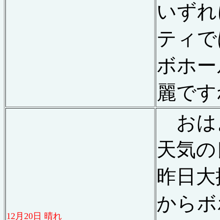
いずれ
ティで
ボホー
麗です
おは
天気の
昨日大
からボ
12
月
20
日 晴れ