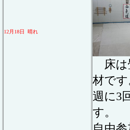
12
月
18
日
晴れ
床は
材です
週に
3
す。
自由参