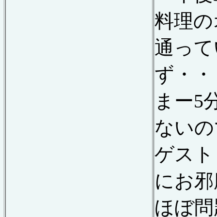
料理の
通って
ず・・
まー
5
ないの
ゲスト
にお邪
ほぼ問