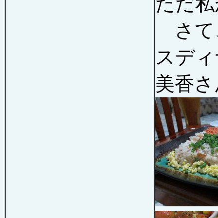
ただ私
さて
スディ
美香さ