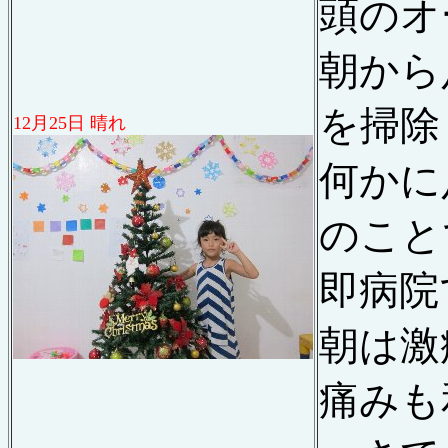
頭のオ
朝から
を掃除
12
月
25
日 晴れ
何かに
のこと
即病院
朝は激
痛みも