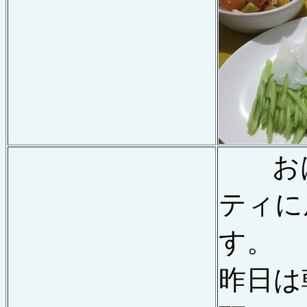
お
ティに
す。
昨日は